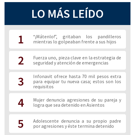
LO MÁS LEÍDO
1
“¡Mátenlo!”, gritaban los pandilleros
Se desplomó el helicóptero
Muere chofer de torton tras
mientras lo golpeaban frente a sus hijos
de la policía estatal de Ags. y
infarto fulminante
murieron 5
2
Fuerza uno, pieza clave en la estrategia de
seguridad y atención de emergencias
Infonavit ofrece hasta 70 mil pesos extra
3
para equipar tu nueva casa; estos son los
requisitos
Feminicidio en Santa María de
#8M
4
Mujer denuncia agresiones de su pareja y
Gallardo
logra que sea detenido en Asientos
5
Adolescente denuncia a su propio padre
por agresiones y éste termina detenido