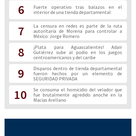
6
Fuerte operativo tras balazos en el
interior de una tienda departamental
Luces navideñas en
"Mi hijo fue asesinado para
Aguascalientes
quitarle su celular"
La censura en redes es parte de la ruta
7
autoritaria de Morena para controlar a
México: Jorge Romero
¡Plata para Aguascalientes! Adair
8
Gutiérrez sube al podio en los juegos
centroamericanos y del caribe
Disparos dentro de tienda departamental
9
Muere chofer de LALA
Mueren al volcar trailer
fueron hechos por un elemento de
atrapado por el fuego
cargado con varias toneladas
SEGURIDAD PRIVADA
de varilla
Se consuma el homicidio del velador que
10
fue brutalmente agredido anoche en la
Macias Arellano
Muere impactada por
Trabajadora del IMSS muere
conductor que sufrió ataque
arrollada por un taxi