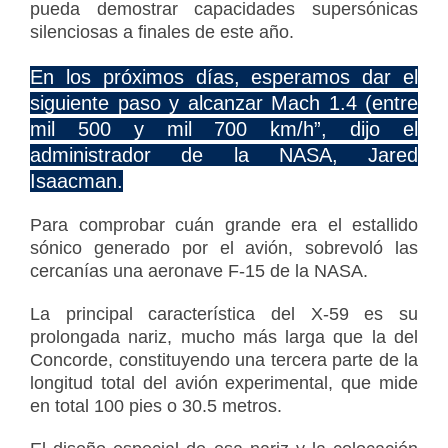
pueda
demostrar capacidades supersónicas
silenciosas
a finales de este año.
En los próximos días, esperamos dar el
siguiente paso y
alcanzar Mach 1.4 (entre
mil 500 y mil 700 km/h
”, dijo el
administrador de la NASA,
Jared
Isaacman
.
Para comprobar
cuán grande era el estallido
sónico
generado por el avión, sobrevoló las
cercanías una
aeronave F-15
de la NASA.
La principal característica del X-59 es
su
prolongada nariz
, mucho más larga que la del
Concorde, constituyendo
una tercera parte de la
longitud total
del avión experimental, que mide
en total 100 pies o
30.5 metros
.