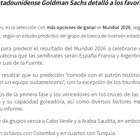
stadounidense Goldman Sachs detalló a los favori
es, es la selección con
más opciones de ganar
el
Mundial 2026
, se
, según un estudio predictivo del grupo de banca de inversión esta
ara predecir el resultado del Mundial 2026 a celebrarse 
vaticina que las semifinales serán España-Francia y Argentin
e Luis de la Fuente.
 resaltar que su predicción “coincide con el patrón histór
r un equipo sudamericano”, con la excepción de los triunfos 
dos de la primera fase y los vencedores en los cruces de las
 y su capacidad goleadora, así como diversos factores men
u informe.
e de grupos venza a Cabo Verde y a Arabia Saudita, en ambos 
 en octavos con Colombia y en cuartos con Turquía.